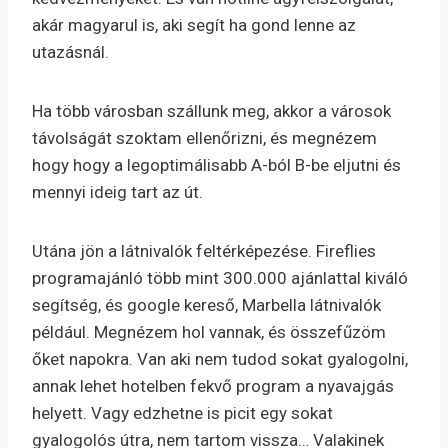
akár magyarul is, aki segít ha gond lenne az
utazásnál.
Ha több városban szállunk meg, akkor a városok
távolságát szoktam ellenőrizni, és megnézem
hogy hogy a legoptimálisabb A-ból B-be eljutni és
mennyi ideig tart az út.
Utána jön a látnivalók feltérképezése. Fireflies
programajánló több mint 300.000 ajánlattal kiváló
segítség, és google kereső, Marbella látnivalók
például. Megnézem hol vannak, és összefűzöm
őket napokra. Van aki nem tudod sokat gyalogolni,
annak lehet hotelben fekvő program a nyavajgás
helyett. Vagy edzhetne is picit egy sokat
gyalogolós útra, nem tartom vissza… Valakinek