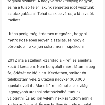
foglalni szállást. A nagy városok tényleg nagyok,
és ha a túlsó felén lakunk, rengeteg időt vesztünk
az utazgatással. Tehát csak belváros, a látnivalók
mellett.
Utána pedig még érdemes megnézni, hogy pl.
metró közelében legyen a szállás, és hogy a
bőrönddel ne kelljen sokat menni, cipekedni.
2012 óta a szállást kizárólag a Fireflies ajánlatai
között keresem. Nem bonyolult miért, látom a cég
fejlődését ez idő alatt. Kezdetben, amikor én
találkoztam vele, 2 utazási nagyker 300.000
ajánlata volt itt. Mára 5.1 millió hotellel a világ
legnagyobb utazási adatbázisából tudunk
válogatni. És aki jön velem, nekik is tudom adni a
kedvezményeket. És van hotline ügyfélszolgálat,