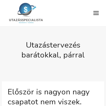
Skip
to
content
Utazástervezés
barátokkal, párral
Először is nagyon nagy
csapatot nem viszek.