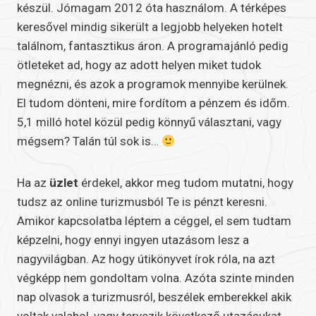
készül. Jómagam 2012 óta használom. A térképes
keresővel mindig sikerült a legjobb helyeken hotelt
találnom, fantasztikus áron. A programajánló pedig
ötleteket ad, hogy az adott helyen miket tudok
megnézni, és azok a programok mennyibe kerülnek.
El tudom dönteni, mire fordítom a pénzem és időm.
5,1 milló hotel közül pedig könnyű választani, vagy
mégsem? Talán túl sok is…
Ha az
üzlet
érdekel, akkor meg tudom mutatni, hogy
tudsz az online turizmusból Te is pénzt keresni.
Amikor kapcsolatba léptem a céggel, el sem tudtam
képzelni, hogy ennyi ingyen utazásom lesz a
nagyvilágban. Az hogy útikönyvet írok róla, na azt
végképp nem gondoltam volna. Azóta szinte minden
nap olvasok a turizmusról, beszélek emberekkel akik