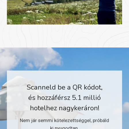
Scanneld be a QR kódot,
és hozzáférsz 5.1 millió
hotelhez nagykeráron!
Nem jár semmi kötelezettséggel, próbáld
ki nyugodtan.