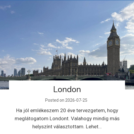
Dánia – Aarchus, Billund –
Legoland
Posted on
2026-07-24
Márk 8 éves lett, és a szülinap ajándékának ezt
az utat választotta. Néztünk pár YouTube…