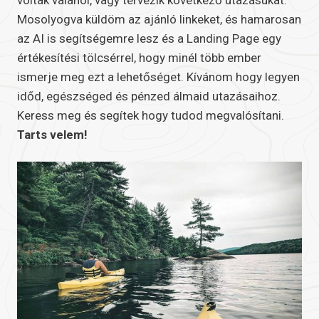
voltak valahol, vagy tervezik következő utazásukat.
Mosolyogva küldöm az ajánló linkeket, és hamarosan
az AI is segítségemre lesz és a Landing Page egy
értékesítési tölcsérrel, hogy minél több ember
ismerje meg ezt a lehetőséget. Kívánom hogy legyen
időd, egészséged és pénzed álmaid utazásaihoz.
Keress meg és segítek hogy tudod megvalósítani.
Tarts velem!