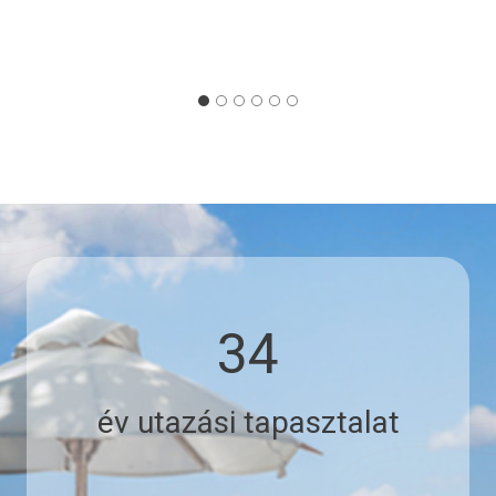
3
34
4
év utazási tapasztalat