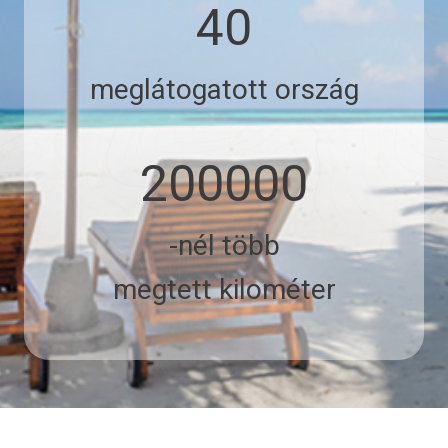
4
40
0
meglátogatott ország
2
200000
0
0
0
-nél több
0
megtett kilométer
0