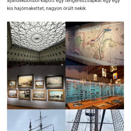
ajándékboltból kapott egy tengerészsapkát egy egy
kis hajómakettet, nagyon örült nekik.