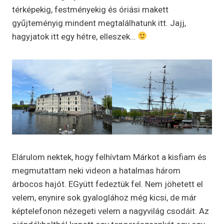
térképekig, festményekig és óriási makett
gyűjteményig mindent megtalálhatunk itt. Jajj,
hagyjatok itt egy hétre, elleszek…
Elárulom nektek, hogy felhívtam Márkot a kisfiam és
megmutattam neki videon a hatalmas három
árbocos hajót. EGyütt fedeztük fel. Nem jöhetett el
velem, enynire sok gyaloglához még kicsi, de már
képtelefonon nézegeti velem a nagyvilág csodáit. Az