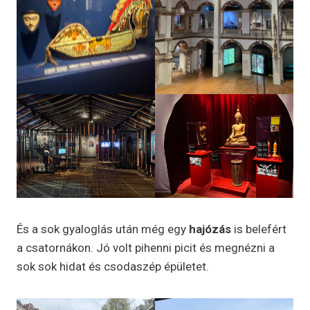
És a sok gyaloglás után még egy
hajózás
is belefért
a csatornákon. Jó volt pihenni picit és megnézni a
sok sok hidat és csodaszép épületet.