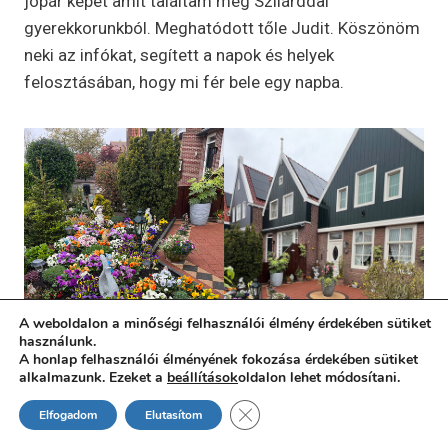
jópár képet amit találtam még Szilárddal
gyerekkorunkból. Meghatódott tőle Judit. Köszönöm
neki az infókat, segített a napok és helyek
felosztásában, hogy mi fér bele egy napba.
A weboldalon a minőségi felhasználói élmény érdekében sütiket
használunk.
A honlap felhasználói élményének fokozása érdekében sütiket
alkalmazunk. Ezeket a
beállítások
oldalon lehet módosítani.
CLOSE GDPR COOKIE BAN
Elfogadom
Elutasítom