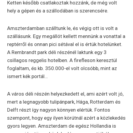
Ketten később csatlakoztak hozzánk, de még volt
hely a gépen és a szállodában is szerencsére.
Amszterdamban szálltunk le, és végig ott is volt a
szállásunk. Egy megállót kellett mennünk a vonattal a
reptérről és onnan pici sétával el is értük hotelünket.
A Rembrandt park déli részénél laktunk egy 3
csillagos reggelis hotelben. A firefleson keresztül
foglaltam, és kb. 350.000-el volt olcsóbb, mint az
ismert kék portál…
A város déli részén helyezkedett el, ami azért volt jó,
mert a legnagyobb tulipánpark, Hága, Rotterdam és
Delft részt így nagyon könnyen elértük. Fontos
szempont, hogy egy ilyen körútnál azért a közlekedés
gyors legyen. Amszterdam de egész Hollandia is