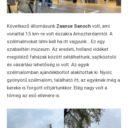
Következő állomásunk
Zaanse Sansch
volt, ami
vonattal 15 km-re volt északra Amszterdamtól. A
szélmalmokat látni kell ha itt vagyunk… Ez egy
szabadtéri múzeum. Az eredeti, holland vidéket
megidéző faházak között sétálhattunk, sajtkóstoló
és vásárlási lehetőség is volt. Az egyik
szélmalomban ajándékboltot alakítottak ki. Nyolc
gyönyörű szélmalom, található itt, az egyiknek még a
kereke is forgott ottjártunkkor. Elég nagy volt a
tömeg az eső ellenére is.