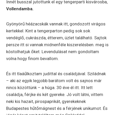
Innét busszal jutottunk el egy tengerparti kisvárosba,
Vollendamba.
Gyönyörű héázacskák vannak itt, gondozott virágos
kertekkel. Kint a tengerparton pedig sok sok
vendéglő, cukrászda, étterem, üzlet található. Sajtok
persze itt si vannak midnenféle kiszerelésben. meg is
kóstolhatjuk őket. Levendulásat nem gondoltam
volna hogy finom bevallom.
És itt tlaáűlkoztam judittal és családjával. Sziládnak
– aki az egyik legjobb barátom volt és sajnos már
nincs közöttünk – a húga. 30 éve él itt. Itt lett
családja, férjke és két gyereke. Jó volt látni, vittem
neki kis hazait, pirospaprikát, gyerekeknek
Budapestes hűtőmágnest és a férjének unikumot. És