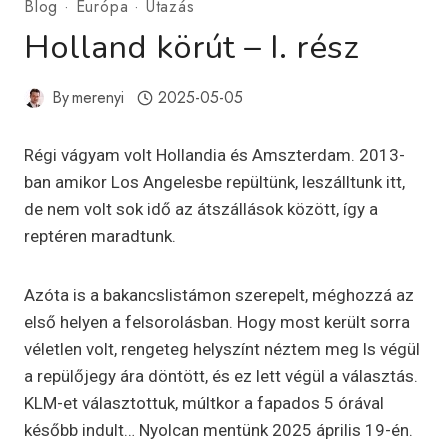
Blog
·
Európa
·
Utazás
Holland körút – I. rész
By
merenyi
2025-05-05
Régi vágyam volt Hollandia és Amszterdam. 2013-
ban amikor Los Angelesbe repültünk, leszálltunk itt,
de nem volt sok idő az átszállások között, így a
reptéren maradtunk.
Azóta is a bakancslistámon szerepelt, méghozzá az
első helyen a felsorolásban. Hogy most került sorra
véletlen volt, rengeteg helyszínt néztem meg ls végül
a repülőjegy ára döntött, és ez lett végül a választás.
KLM-et választottuk, múltkor a fapados 5 órával
később indult… Nyolcan mentünk 2025 április 19-én.