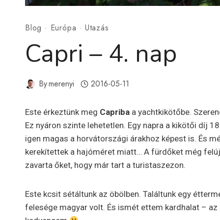
Blog
·
Európa
·
Utazás
Capri – 4. nap
By
merenyi
2016-05-11
Este érkeztünk meg
Capriba
a yachtkikötőbe. Szerenc
Ez nyáron szinte lehetetlen. Egy napra a kikötői díj 18
igen magas a horvátországi árakhoz képest is. És mé
kerekítettek a hajóméret miatt… A fürdőket még felúj
zavarta őket, hogy már tart a turistaszezon.
Este kcsit sétáltunk az öbölben. Találtunk egy éttermet
felesége magyar volt. És ismét ettem kardhalat – az 