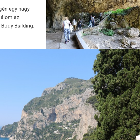
égén egy nagy
lálom az
 Body Building.