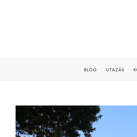
Skip
to
content
BLOG
UTAZÁS
K