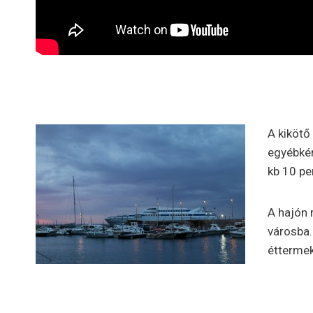
A kikötő
egyébkén
kb 10 pe
A hajón 
városba.
éttermek