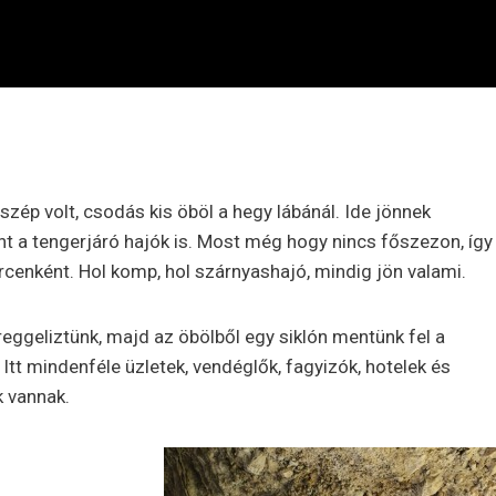
 szép volt, csodás kis öböl a hegy lábánál. Ide jönnek
t a tengerjáró hajók is. Most még hogy nincs főszezon, így
rcenként. Hol komp, hol szárnyashajó, mindig jön valami.
reggeliztünk, majd az öbölből egy siklón mentünk fel a
 Itt mindenféle üzletek, vendéglők, fagyizók, hotelek és
 vannak.