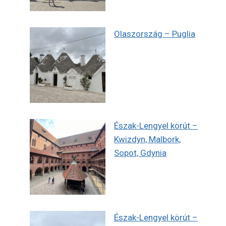
Olaszország – Puglia
Észak-Lengyel körút –
Kwizdyn, Malbork,
Sopot, Gdynia
Észak-Lengyel körút –