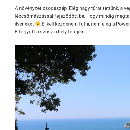
A növényzet csodaszép. Elég nagy túrát tettünk, a v
lépcsőmászással fejeződött be. Hogy mindig megta
ilyeneket
El kell kezdenem futni, nem elég a Power
Elfogyott a szusz a hely tetejéig…