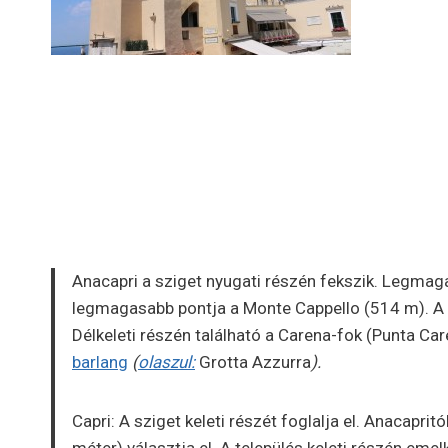
Anacapri a sziget nyugati részén fekszik. Legma
legmagasabb pontja a Monte Cappello (514 m). A
Délkeleti részén található a Carena-fok (Punta Ca
barlang
(
olaszul:
Grotta Azzurra
).
Capri: A sziget keleti részét foglalja el. Anacapr