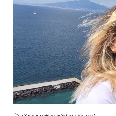
Úton Sorrentó felé – háttérben a Vezúvval