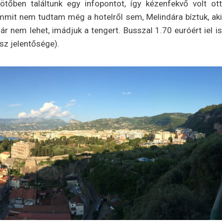
kötőben találtunk egy infopontot, így kézenfekvő volt ott
emmit nem tudtam még a hotelről sem, Melindára bíztuk, aki
 nem lehet, imádjuk a tengert. Busszal 1.70 euróért iel is
esz jelentősége).