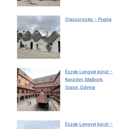
Olaszország – Puglia
Észak-Lengyel körút –
Kwizdyn, Malbork,
Sopot, Gdynia
Észak-Lengyel körút –