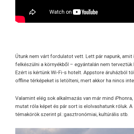
Útunk nem várt fordulatot vett. Lett pár napunk, amit
felkészülni a környékből – egyántalán nem terveztük 
Ezért is kértünk Wi-Fi-s hotelt. Appstore áruházból 
offline térképeket is letölteni, mert akkor ha nincs int
Valamint elég sok alkalmazás van már mind iPhonra, 
mutat róla képet és pár sort is elolvashatunk róluk.
témakörök szerint pl.:gasztronómiai, kultúrális stb.