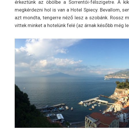
érkeztünk az öbölbe a Sorrentói-félszigetre. A ki
megkérdezni hol is van a Hotel Spiecy. Bevallom, s
azt mondta, tengerre néző lesz a szobánk. Rossz már
vittek minket a hotelünk felé (az árnak később még l