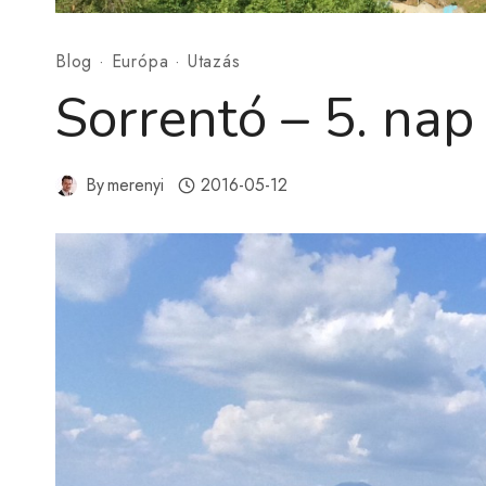
Blog
·
Európa
·
Utazás
Sorrentó – 5. nap
By
merenyi
2016-05-12