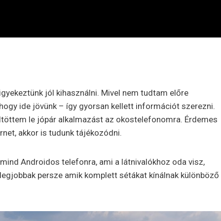
 igyekeztünk jól kihasználni. Mivel nem tudtam előre
hogy ide jövünk – így gyorsan kellett információt szerezni.
töltöttem le jópár alkalmazást az okostelefonomra. Érdemes
ernet, akkor is tudunk tájékozódni.
mind Androidos telefonra, ami a látnivalókhoz oda visz,
 A legjobbak persze amik komplett sétákat kínálnak különböző