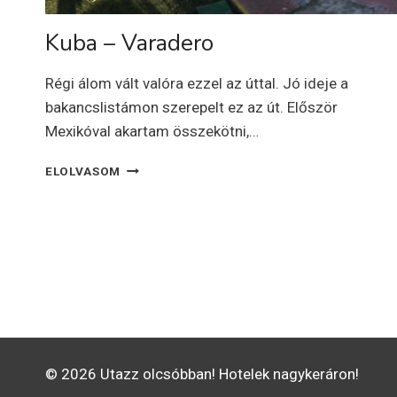
Kuba – Varadero
Régi álom vált valóra ezzel az úttal. Jó ideje a
bakancslistámon szerepelt ez az út. Először
Mexikóval akartam összekötni,…
KUBA
ELOLVASOM
–
VARADERO
© 2026 Utazz olcsóbban! Hotelek nagykeráron!