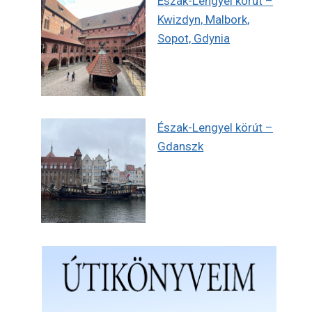
Észak-Lengyel körút –
Kwizdyn, Malbork,
Sopot, Gdynia
Észak-Lengyel körút –
Gdanszk