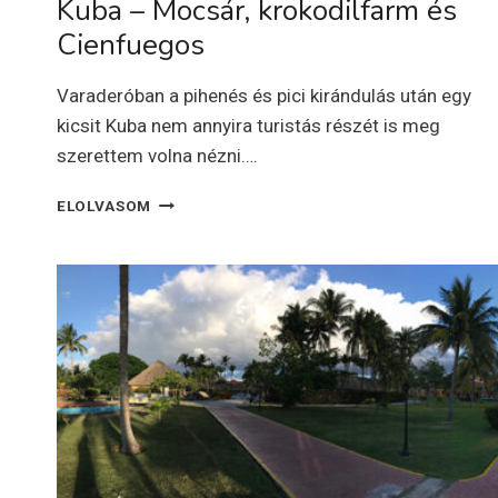
Kuba – Mocsár, krokodilfarm és
Cienfuegos
Varaderóban a pihenés és pici kirándulás után egy
kicsit Kuba nem annyira turistás részét is meg
szerettem volna nézni….
KUBA
ELOLVASOM
–
MOCSÁR,
KROKODILFARM
ÉS
CIENFUEGOS