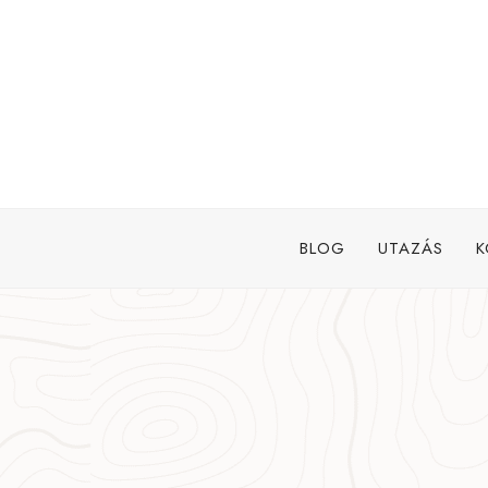
Skip
to
content
BLOG
UTAZÁS
K