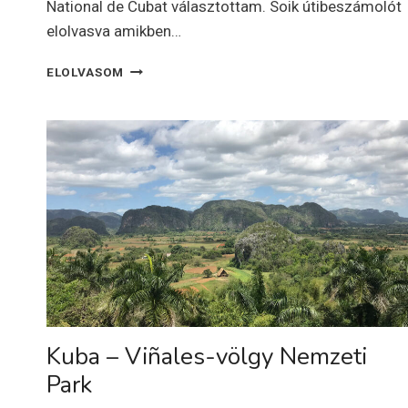
National de Cubat választottam. Soik útibeszámolót
elolvasva amikben…
KUBA
ELOLVASOM
–
HAVANNA
Kuba – Viñales-völgy Nemzeti
Park