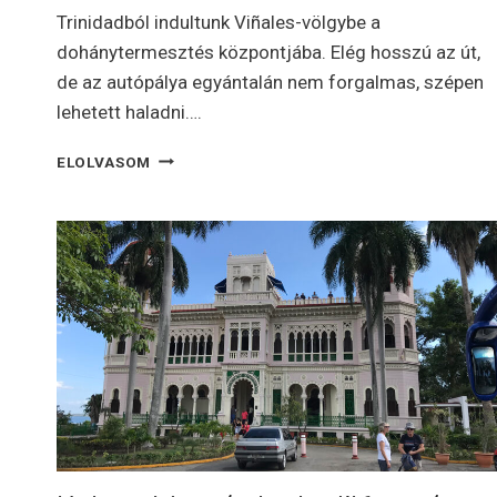
Trinidadból indultunk Viñales-völgybe a
dohánytermesztés központjába. Elég hosszú az út,
de az autópálya egyántalán nem forgalmas, szépen
lehetett haladni….
KUBA
ELOLVASOM
–
VIÑALES-
VÖLGY
NEMZETI
PARK