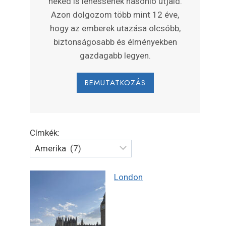
neked is lehessenek hasonló útjaid.
Azon dolgozom több mint 12 éve,
hogy az emberek utazása olcsóbb,
biztonságosabb és élményekben
gazdagabb legyen.
BEMUTATKOZÁS
Címkék:
London