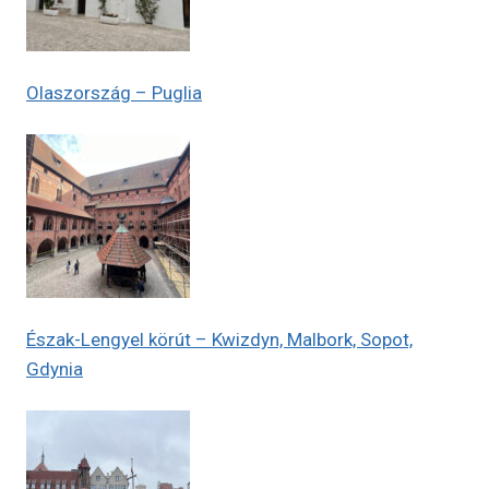
Olaszország – Puglia
Észak-Lengyel körút – Kwizdyn, Malbork, Sopot,
Gdynia