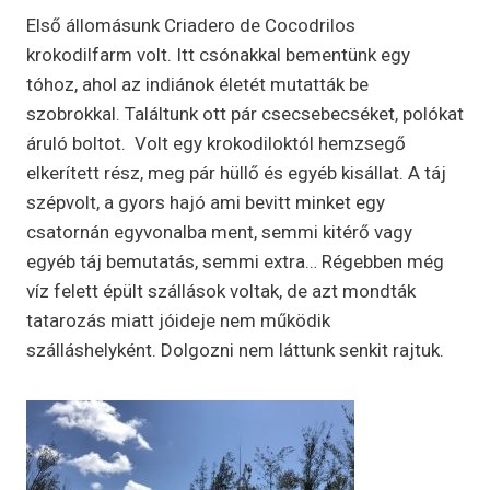
Első állomásunk Criadero de Cocodrilos
krokodilfarm volt. Itt csónakkal bementünk egy
tóhoz, ahol az indiánok életét mutatták be
szobrokkal. Találtunk ott pár csecsebecséket, polókat
áruló boltot. Volt egy krokodiloktól hemzsegő
elkerített rész, meg pár hüllő és egyéb kisállat. A táj
szépvolt, a gyors hajó ami bevitt minket egy
csatornán egyvonalba ment, semmi kitérő vagy
egyéb táj bemutatás, semmi extra… Régebben még
víz felett épült szállások voltak, de azt mondták
tatarozás miatt jóideje nem működik
szálláshelyként. Dolgozni nem láttunk senkit rajtuk.