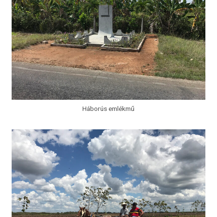
Háborús emlékmű