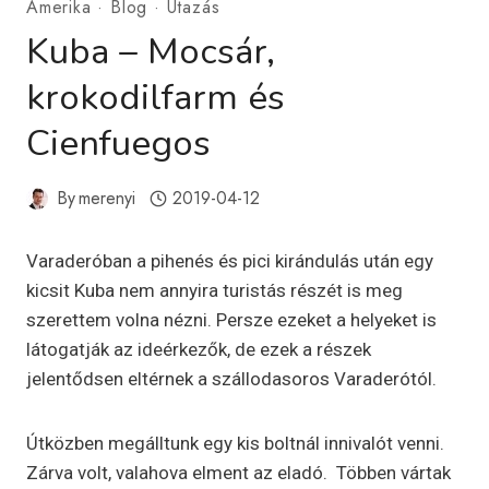
Amerika
·
Blog
·
Utazás
Kuba – Mocsár,
krokodilfarm és
Cienfuegos
By
merenyi
2019-04-12
Varaderóban a pihenés és pici kirándulás után egy
kicsit Kuba nem annyira turistás részét is meg
szerettem volna nézni. Persze ezeket a helyeket is
látogatják az ideérkezők, de ezek a részek
jelentődsen eltérnek a szállodasoros Varaderótól.
Útközben megálltunk egy kis boltnál innivalót venni.
Zárva volt, valahova elment az eladó. Többen vártak