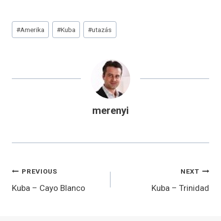
Post
#
Amerika
#
Kuba
#
utazás
Tags:
merenyi
Bejegyzés
PREVIOUS
NEXT
navigáció
Kuba – Cayo Blanco
Kuba – Trinidad