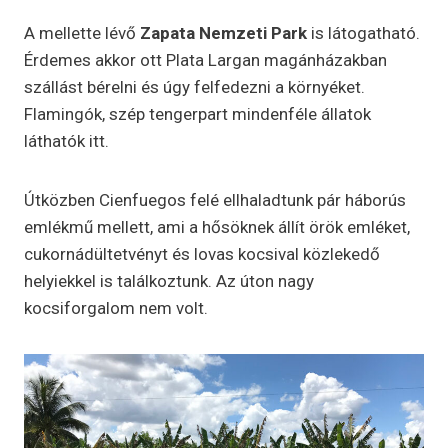
A mellette lévő
Zapata Nemzeti Park
is látogatható.
Érdemes akkor ott Plata Largan magánházakban
szállást bérelni és úgy felfedezni a környéket.
Flamingók, szép tengerpart mindenféle állatok
láthatók itt.
Útközben Cienfuegos felé ellhaladtunk pár háborús
emlékmű mellett, ami a hősöknek állít örök emléket,
cukornádültetvényt és lovas kocsival közlekedő
helyiekkel is találkoztunk. Az úton nagy
kocsiforgalom nem volt.