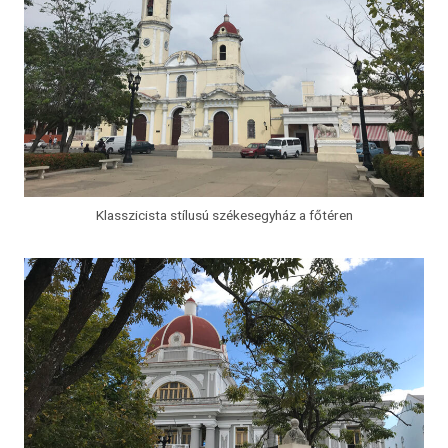
Klasszicista stílusú székesegyház a főtéren