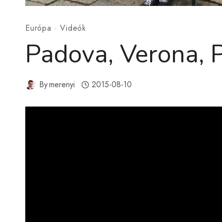
Európa
·
Videók
Padova, Verona, P
By
merenyi
2015-08-10