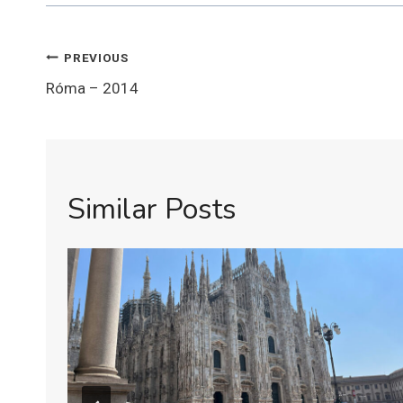
Bejegyzés
PREVIOUS
navigáció
Róma – 2014
Similar Posts