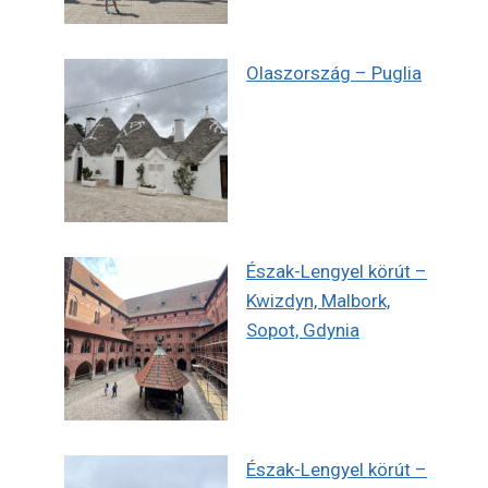
Olaszország – Puglia
Észak-Lengyel körút –
Kwizdyn, Malbork,
Sopot, Gdynia
Észak-Lengyel körút –