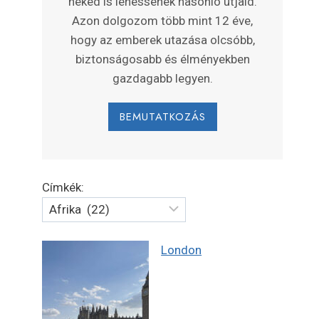
neked is lehessenek hasonló útjaid.
Azon dolgozom több mint 12 éve,
hogy az emberek utazása olcsóbb,
biztonságosabb és élményekben
gazdagabb legyen.
BEMUTATKOZÁS
Címkék:
London