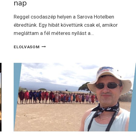
nap
Reggel csodaszép helyen a Sarova Hotelben
ébredtünk. Egy hibát követtünk csak el, amikor
megláttam a fél méteres nyílást a…
KENYA,
ELOLVASOM
TSAVO
NEMZETI
PARK
–
5.
NAP