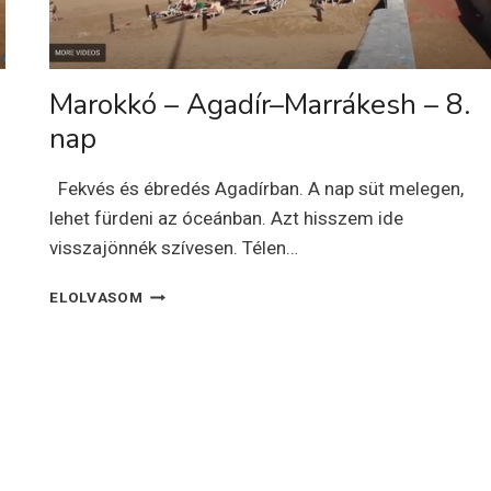
Marokkó – Agadír–Marrákesh – 8.
nap
Fekvés és ébredés Agadírban. A nap süt melegen,
lehet fürdeni az óceánban. Azt hisszem ide
visszajönnék szívesen. Télen…
MAROKKÓ
ELOLVASOM
–
AGADÍR–
MARRÁKESH
–
8.
NAP