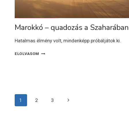
Marokkó – quadozás a Szaharában
Hatalmas élmény volt, mindenképp próbáljátok ki.
MAROKKÓ
ELOLVASOM
–
QUADOZÁS
A
SZAHARÁBAN
Page
Next
1
2
3
navigation
Page