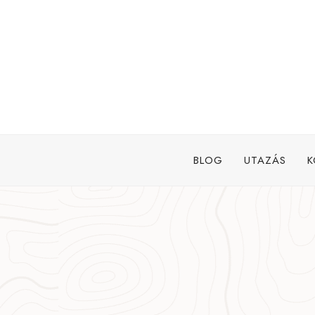
Skip
to
content
BLOG
UTAZÁS
K