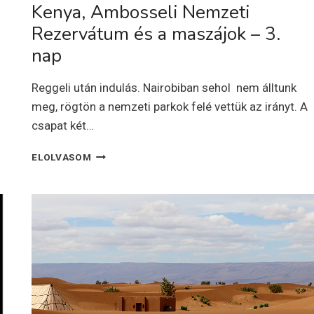
Kenya, Ambosseli Nemzeti
Rezervátum és a maszájok – 3.
nap
Reggeli után indulás. Nairobiban sehol nem álltunk
meg, rögtön a nemzeti parkok felé vettük az irányt. A
csapat két…
KENYA,
ELOLVASOM
AMBOSSELI
NEMZETI
REZERVÁTUM
ÉS
A
MASZÁJOK
–
3.
NAP