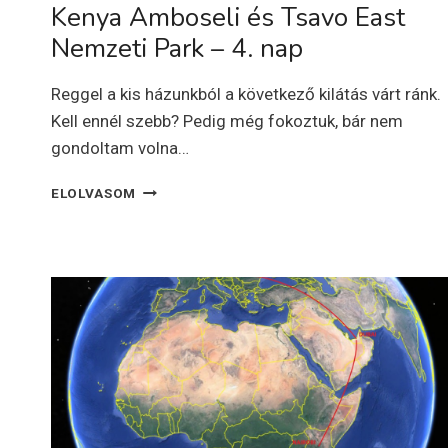
Kenya Amboseli és Tsavo East
Nemzeti Park – 4. nap
Reggel a kis házunkból a következő kilátás várt ránk.
Kell ennél szebb? Pedig még fokoztuk, bár nem
gondoltam volna…
KENYA
ELOLVASOM
AMBOSELI
ÉS
TSAVO
EAST
NEMZETI
PARK
–
4.
NAP