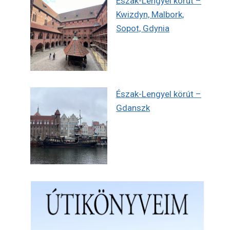
Észak-Lengyel körút –
Kwizdyn, Malbork,
Sopot, Gdynia
Észak-Lengyel körút –
Gdanszk