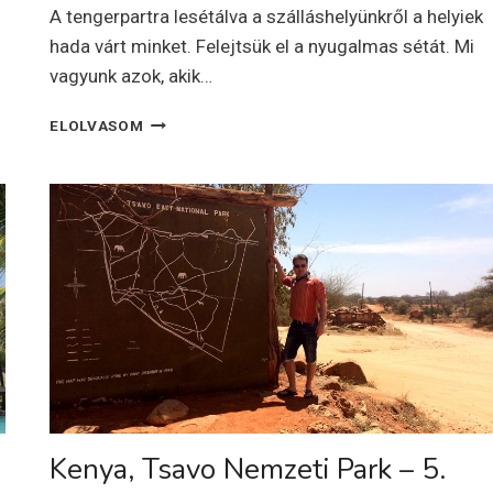
A tengerpartra lesétálva a szálláshelyünkről a helyiek
hada várt minket. Felejtsük el a nyugalmas sétát. Mi
vagyunk azok, akik…
KENYA,
ELOLVASOM
DIANI
BEACH,
MOMBASSA,
NAIROBI,
DUBAI,
VAGYIS
A
HAZAÚT
–
8.
NAP
Kenya, Tsavo Nemzeti Park – 5.