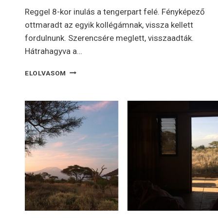
Reggel 8-kor inulás a tengerpart felé. Fényképező
ottmaradt az egyik kollégámnak, vissza kellett
fordulnunk. Szerencsére meglett, visszaadták.
Hátrahagyva a…
KENYA,
ELOLVASOM
DIANI
BEACH
–
6-
7.
NAP