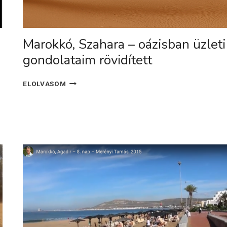
Marokkó, Szahara – oázisban üzleti
gondolataim rövidített
MAROKKÓ,
ELOLVASOM
SZAHARA
–
OÁZISBAN
ÜZLETI
GONDOLATAIM
RÖVIDÍTETT