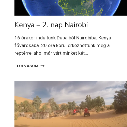
Kenya – 2. nap Nairobi
16 órakor indultunk Dubaiból Nairobiba, Kenya
fővárosába. 20 óra körül érkezhettünk meg a
reptérre, ahol már várt minket két…
KENYA
ELOLVASOM
–
2.
NAP
NAIROBI