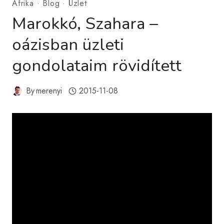
Afrika
·
Blog
·
Üzlet
Marokkó, Szahara –
oázisban üzleti
gondolataim rövidített
By
merenyi
2015-11-08