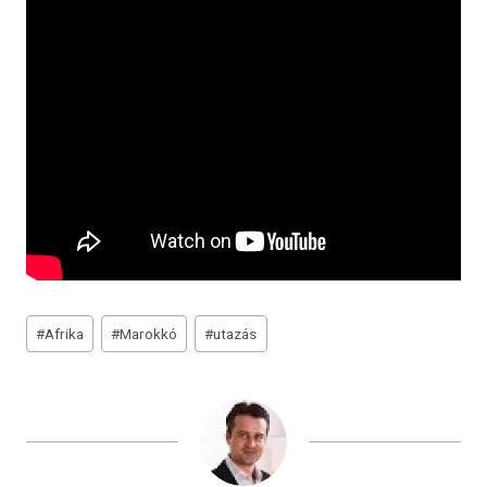
Post
#
Afrika
#
Marokkó
#
utazás
Tags: