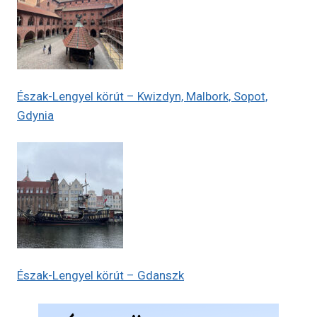
Észak-Lengyel körút – Kwizdyn, Malbork, Sopot,
Gdynia
Észak-Lengyel körút – Gdanszk