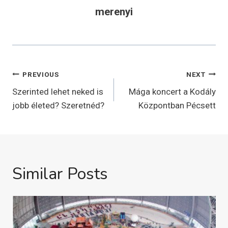
merenyi
Bejegyzés
PREVIOUS
NEXT
navigáció
Szerinted lehet neked is
Mága koncert a Kodály
jobb életed? Szeretnéd?
Központban Pécsett
Similar Posts