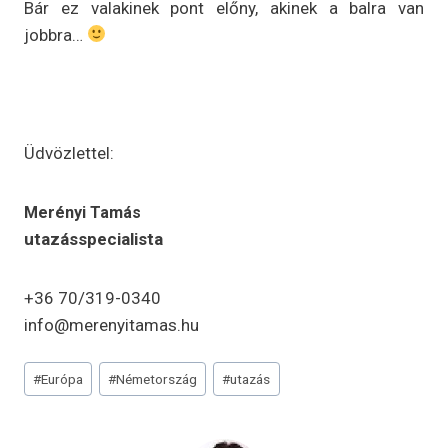
Bár ez valakinek pont előny, akinek a balra van
jobbra…
Üdvözlettel:
Merényi Tamás
utazásspecialista
+36 70/319-0340
info@merenyitamas.hu
Post
#
Európa
#
Németország
#
utazás
Tags: