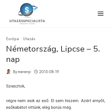
Skip
to
content
Európa
·
Utazás
Németország, Lipcse – 5.
nap
By
merenyi
2015-08-19
Sziasztok,
végre nem esik az eső. El sem hiszem. Azért ernyőt,
esőkabátot vittünk, elég borús még.