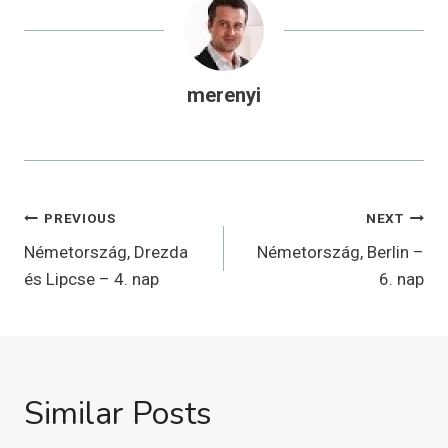
merenyi
Bejegyzés
PREVIOUS
NEXT
navigáció
Németország, Drezda
Németország, Berlin –
és Lipcse – 4. nap
6. nap
Similar Posts