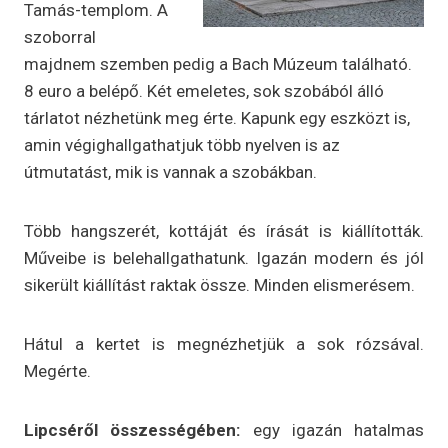
Tamás-templom. A
szoborral
majdnem szemben pedig a Bach Múzeum található.
8 euro a belépő. Két emeletes, sok szobából álló
tárlatot nézhetünk meg érte. Kapunk egy eszközt is,
amin végighallgathatjuk több nyelven is az
útmutatást, mik is vannak a szobákban.
Több hangszerét, kottáját és írását is kiállították.
Műveibe is belehallgathatunk. Igazán modern és jól
sikerült kiállítást raktak össze. Minden elismerésem.
Hátul a kertet is megnézhetjük a sok rózsával.
Megérte.
Lipcséről összességében:
egy igazán hatalmas