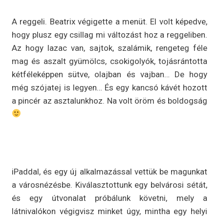
A reggeli. Beatrix végigette a menüt. El volt képedve,
hogy plusz egy csillag mi változást hoz a reggeliben.
Az hogy lazac van, sajtok, szalámik, rengeteg féle
mag és aszalt gyümölcs, csokigolyók, tojásrántotta
kétféleképpen sütve, olajban és vajban… De hogy
még szójatej is legyen… És egy kancsó kávét hozott
a pincér az asztalunkhoz. Na volt öröm és boldogság
iPaddal, és egy új alkalmazással vettük be magunkat
a városnézésbe. Kiválasztottunk egy belvárosi sétát,
és egy útvonalat próbálunk követni, mely a
látnivalókon végigvisz minket úgy, mintha egy helyi