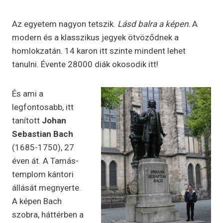
Az egyetem nagyon tetszik.
Lásd balra a képen.
A
modern és a klasszikus jegyek ötvöződnek a
homlokzatán. 14 karon itt szinte mindent lehet
tanulni. Évente 28000 diák okosodik itt!
És ami a
legfontosabb, itt
tanított
Johan
Sebastian Bach
(1685-1750), 27
éven át. A Tamás-
templom kántori
állását megnyerte.
A képen Bach
szobra, háttérben a