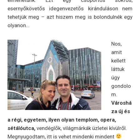
esernyőkövetős idegenvezetős kiránduláson nem
tehetjük meg – azt hiszem meg is bolondulnék egy
olyanon…
Nos,
amit
kellett
láttuk
úgy
gondolo
m.
Városhá
za új és
a régi, egyetem, ilyen olyan templom, opera,
sétálóutca,
vendéglők, világmárkák üzletei kívülről.
Megnyugodtam, itt is vehet mindenki mindent