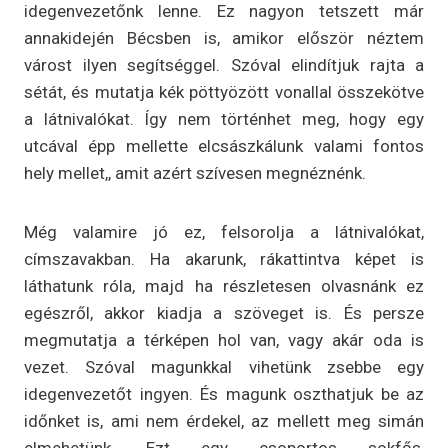
idegenvezetőnk lenne. Ez nagyon tetszett már
annakidején Bécsben is, amikor először néztem
várost ilyen segítséggel. Szóval elindítjuk rajta a
sétát, és mutatja kék pöttyözött vonallal összekötve
a látnivalókat. Így nem történhet meg, hogy egy
utcával épp mellette elcsászkálunk valami fontos
hely mellet,, amit azért szívesen megnéznénk.
Még valamire jó ez, felsorolja a látnivalókat,
címszavakban. Ha akarunk, rákattintva képet is
láthatunk róla, majd ha részletesen olvasnánk ez
egészről, akkor kiadja a szöveget is. És persze
megmutatja a térképen hol van, vagy akár oda is
vezet. Szóval magunkkal vihetünk zsebbe egy
idegenvezetőt ingyen. És magunk oszthatjuk be az
időnket is, ami nem érdekel, az mellett meg simán
elmehetünk. Ezt egy csoportos sokfős,