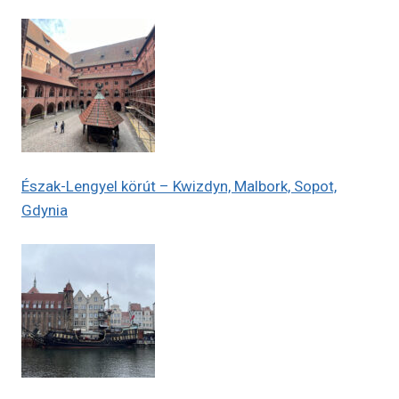
Észak-Lengyel körút – Kwizdyn, Malbork, Sopot,
Gdynia