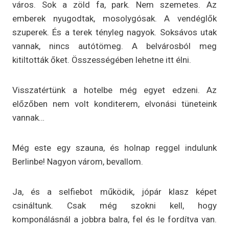
város. Sok a zöld fa, park. Nem szemetes. Az
emberek nyugodtak, mosolygósak. A vendéglők
szuperek. És a terek tényleg nagyok. Soksávos utak
vannak, nincs autótömeg. A belvárosból meg
kitiltották őket. Összességében lehetne itt élni.
Visszatértünk a hotelbe még egyet edzeni. Az
előzőben nem volt konditerem, elvonási tüneteink
vannak…
Még este egy szauna, és holnap reggel indulunk
Berlinbe! Nagyon várom, bevallom.
Ja, és a selfiebot működik, jópár klasz képet
csináltunk. Csak még szokni kell, hogy
komponálásnál a jobbra balra, fel és le fordítva van.