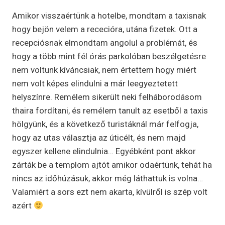
Amikor visszaértünk a hotelbe, mondtam a taxisnak
hogy bejön velem a rececióra, utána fizetek. Ott a
recepciósnak elmondtam angolul a problémát, és
hogy a több mint fél órás parkolóban beszélgetésre
nem voltunk kíváncsiak, nem értettem hogy miért
nem volt képes elindulni a már leegyeztetett
helyszínre. Remélem sikerült neki felháborodásom
thaira fordítani, és remélem tanult az esetből a taxis
hölgyünk, és a következő turistáknál már felfogja,
hogy az utas választja az úticélt, és nem majd
egyszer kellene elindulnia… Egyébként pont akkor
zárták be a templom ajtót amikor odaértünk, tehát ha
nincs az időhúzásuk, akkor még láthattuk is volna…
Valamiért a sors ezt nem akarta, kívülről is szép volt
azért