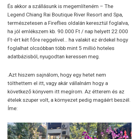
És akkor a szállásunk is megemlíteném – The
Legend Chiang Rai Boutique River Resort and Spa,
természetesen a Fireflies oldalán keresztül foglalva,
ha jól emlékszem kb. 90.000 Ft / nap helyett 22.000
Ft-ért két főre reggelivel… ha valakit ez érdekel hogy
foglalhat olcsóbban több mint 5 millió hoteles
adatbázisból, nyugodtan keressen meg.
.Azt hiszem sajnálom, hogy egy hetet nem
tölthettem el itt, vagy akár vállalnám hogy a
következő könyvem itt megírom. Az étterem és az
ételek szuper volt, a környezet pedig magáért beszél.
Íme: