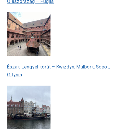
Olaszország – Puglia
Észak-Lengyel körút – Kwizdyn, Malbork, Sopot,
Gdynia