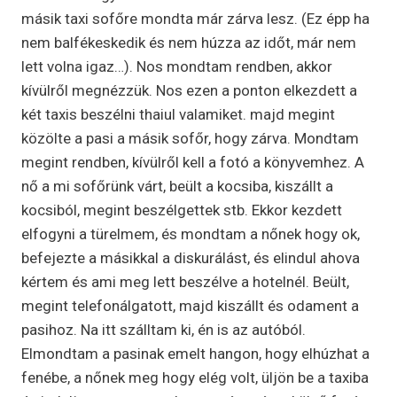
másik taxi sofőre mondta már zárva lesz. (Ez épp ha
nem balfékeskedik és nem húzza az időt, már nem
lett volna igaz…). Nos mondtam rendben, akkor
kívülről megnézzük. Nos ezen a ponton elkezdett a
két taxis beszélni thaiul valamiket. majd megint
közölte a pasi a másik sofőr, hogy zárva. Mondtam
megint rendben, kívülről kell a fotó a könyvemhez. A
nő a mi sofőrünk várt, beült a kocsiba, kiszállt a
kocsiból, megint beszélgettek stb. Ekkor kezdett
elfogyni a türelmem, és mondtam a nőnek hogy ok,
befejezte a másikkal a diskurálást, és elindul ahova
kértem és ami meg lett beszélve a hotelnél. Beült,
megint telefonálgatott, majd kiszállt és odament a
pasihoz. Na itt szálltam ki, én is az autóból.
Elmondtam a pasinak emelt hangon, hogy elhúzhat a
fenébe, a nőnek meg hogy elég volt, üljön be a taxiba