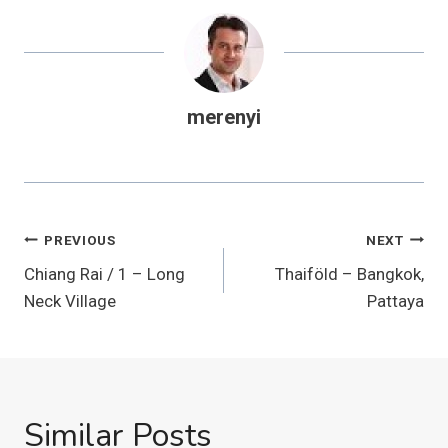
merenyi
Bejegyzés
PREVIOUS
NEXT
navigáció
Chiang Rai / 1 – Long
Thaiföld – Bangkok,
Neck Village
Pattaya
Similar Posts