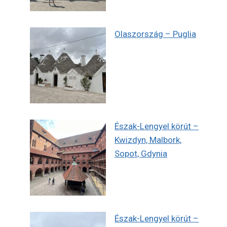
Olaszország – Puglia
Észak-Lengyel körút –
Kwizdyn, Malbork,
Sopot, Gdynia
Észak-Lengyel körút –