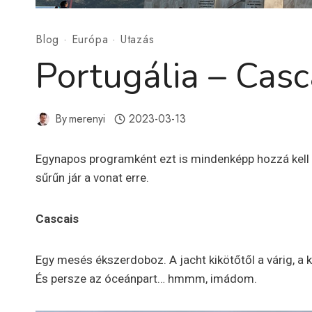
Blog
·
Európa
·
Utazás
Portugália – Casca
By
merenyi
2023-03-13
Egynapos programként ezt is mindenképp hozzá kell 
sűrűn jár a vonat erre.
Cascais
Egy mesés ékszerdoboz. A jacht kikötőtől a várig, a k
És persze az óceánpart… hmmm, imádom.