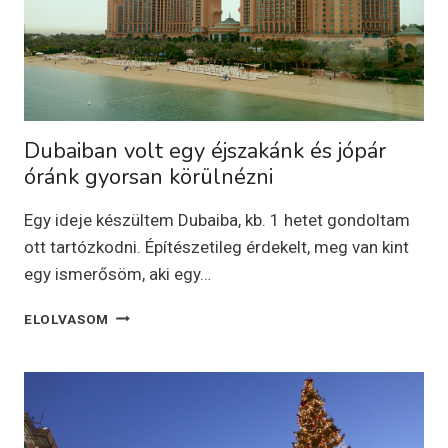
Dubaiban volt egy éjszakánk és jópár
óránk gyorsan körülnézni
Egy ideje készültem Dubaiba, kb. 1 hetet gondoltam
ott tartózkodni. Építészetileg érdekelt, meg van kint
egy ismerősöm, aki egy…
DUBAIBAN
ELOLVASOM
VOLT
EGY
ÉJSZAKÁNK
ÉS
JÓPÁR
ÓRÁNK