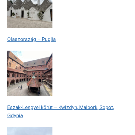
Olaszország – Puglia
Észak-Lengyel körút – Kwizdyn, Malbork, Sopot,
Gdynia