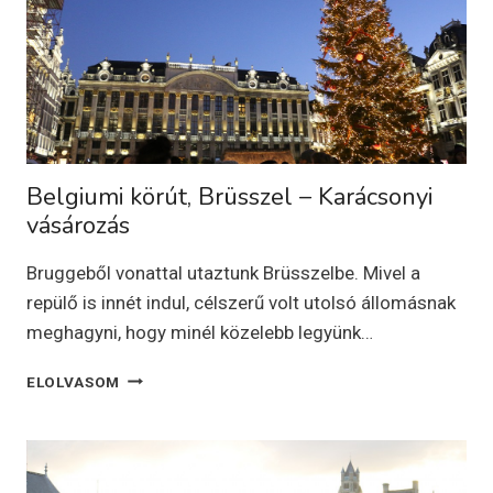
GYORSAN
KÖRÜLNÉZNI
Belgiumi körút, Brüsszel – Karácsonyi
vásározás
Bruggeből vonattal utaztunk Brüsszelbe. Mivel a
repülő is innét indul, célszerű volt utolsó állomásnak
meghagyni, hogy minél közelebb legyünk…
BELGIUMI
ELOLVASOM
KÖRÚT,
BRÜSSZEL
–
KARÁCSONYI
VÁSÁROZÁS