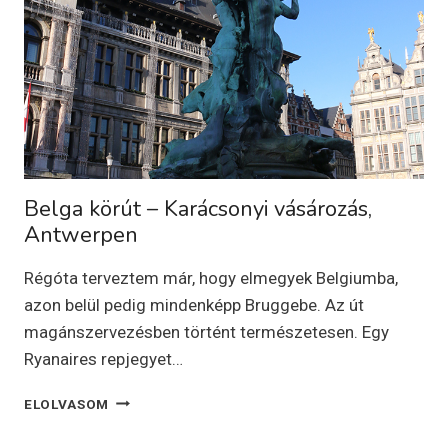
BRUGGE
Belga körút – Karácsonyi vásározás,
Antwerpen
Régóta terveztem már, hogy elmegyek Belgiumba,
azon belül pedig mindenképp Bruggebe. Az út
magánszervezésben történt természetesen. Egy
Ryanaires repjegyet…
BELGA
ELOLVASOM
KÖRÚT
–