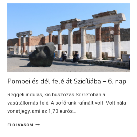
–
7.
NAP
Pompei és dél felé át Szicíliába – 6. nap
Reggeli indulás, kis buszozás Sorretóban a
vasútállomás felé. A sofőrünk rafinált volt. Volt nála
vonatjegy, ami az 1,70 eurós…
POMPEI
ELOLVASOM
ÉS
DÉL