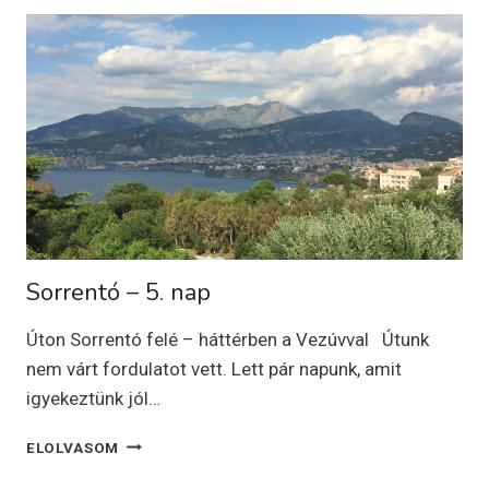
FELÉ
ÁT
SZICÍLIÁBA
–
6.
NAP
Sorrentó – 5. nap
Úton Sorrentó felé – háttérben a Vezúvval Útunk
nem várt fordulatot vett. Lett pár napunk, amit
igyekeztünk jól…
SORRENTÓ
ELOLVASOM
–
5.