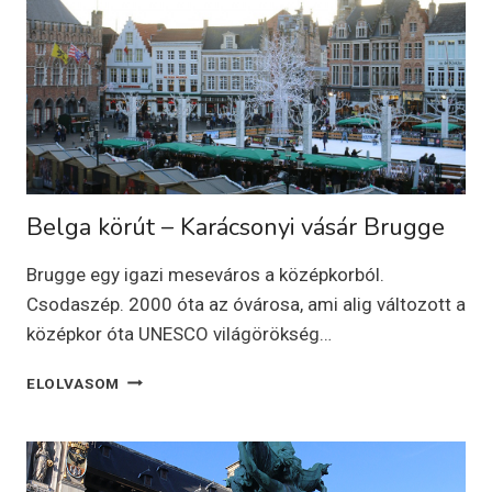
Belga körút – Karácsonyi vásár Brugge
Brugge egy igazi meseváros a középkorból.
Csodaszép. 2000 óta az óvárosa, ami alig változott a
középkor óta UNESCO világörökség…
BELGA
ELOLVASOM
KÖRÚT
–
KARÁCSONYI
VÁSÁR