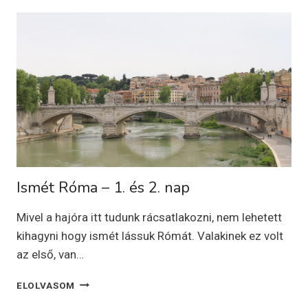
VAGY
MÉGSEM?
–
3.
NAP
Ismét Róma – 1. és 2. nap
Mivel a hajóra itt tudunk rácsatlakozni, nem lehetett
kihagyni hogy ismét lássuk Rómát. Valakinek ez volt
az első, van…
ISMÉT
ELOLVASOM
RÓMA