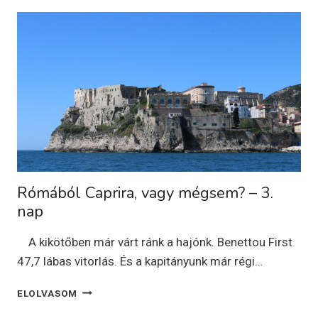
4.
NAP
Rómából Caprira, vagy mégsem? – 3.
nap
A kikötőben már várt ránk a hajónk. Benettou First
47,7 lábas vitorlás. És a kapitányunk már régi…
RÓMÁBÓL
ELOLVASOM
CAPRIRA,