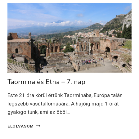
KARÁCSONYI
VÁSÁROZÁS,
ANTWERPEN
Taormina és Etna – 7. nap
Este 21 óra körül értünk Taorminába, Európa talán
legszebb vasútállomására. A hajóig majd 1 órát
gyalogoltunk, ami az öböl…
TAORMINA
ELOLVASOM
ÉS
ETNA